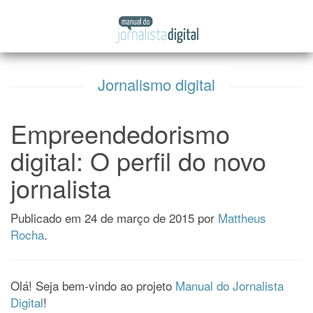
Manual
Pular
do
para
Jornalista
o
Digital
conteúdo
Jornalismo digital
Empreendedorismo
digital: O perfil do novo
jornalista
Publicado em
24 de março de 2015
por
Mattheus
Rocha
.
Olá! Seja bem-vindo ao projeto
Manual do Jornalista
Digital
!