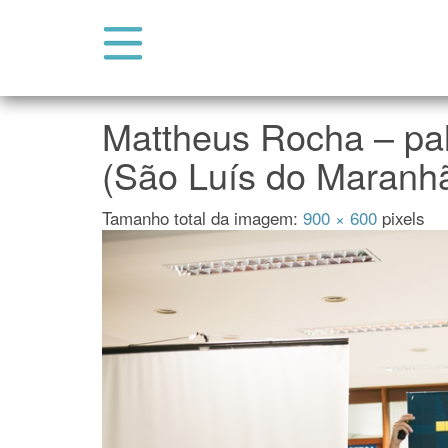
Abrir Menu do Site
Pular para o conteúdo
Mattheus Rocha – pa
(São Luís do Maranh
Tamanho total da imagem:
900
×
600
pixels