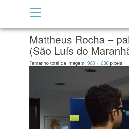
Abrir Menu do Site
Pular para o conteúdo
Mattheus Rocha – pa
(São Luís do Maranh
Tamanho total da imagem:
960
×
638
pixels