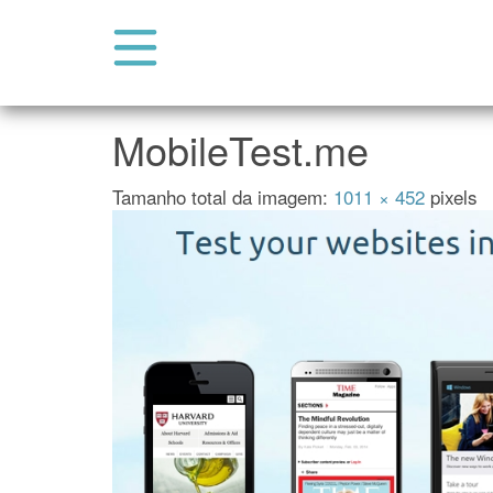
Abrir Menu do Site
Pular para o conteúdo
MobileTest.me
Tamanho total da imagem:
1011
×
452
pixels