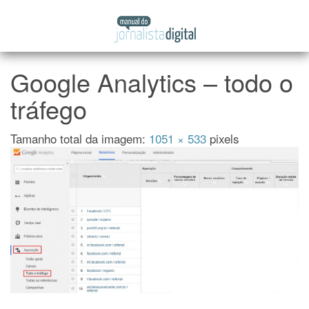
Manual
Pular
do
para
Jornalista
o
Digital
conteúdo
Google Analytics – todo o
tráfego
Tamanho total da imagem:
1051
×
533
pixels