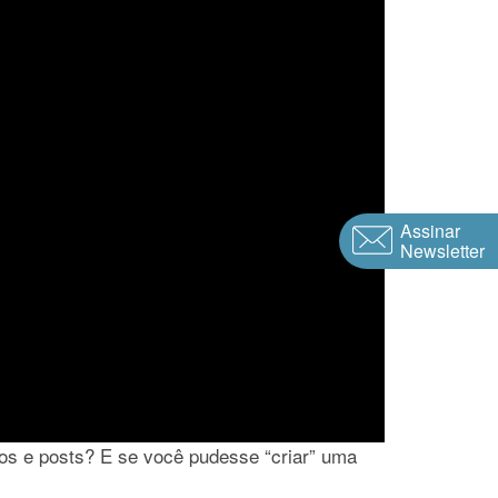
Assinar
Newsletter
os e posts? E se você pudesse “criar” uma