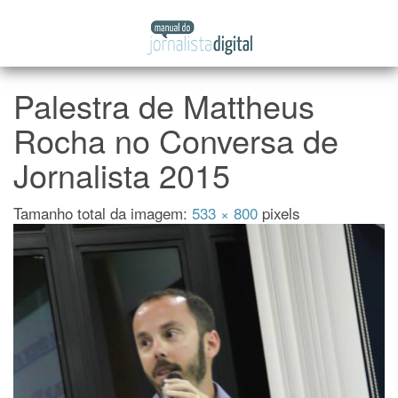
Manual
Pular
do
para
Jornalista
o
Digital
conteúdo
Palestra de Mattheus
Rocha no Conversa de
Jornalista 2015
Tamanho total da imagem:
533
×
800
pixels