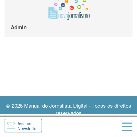
Admin
© 2026
Manual do Jornalista Digital
- Todos os direitos
reservados
Assinar
Newsletter
Abri