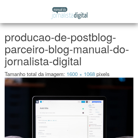
Manual
Pular
do
para
Jornalista
o
Digital
conteúdo
producao-de-postblog-
parceiro-blog-manual-do-
jornalista-digital
Tamanho total da imagem:
1600
×
1068
pixels