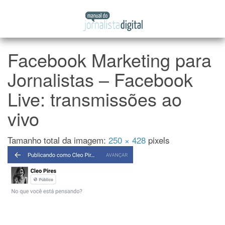
Manual
Pular
do
para
Jornalista
o
Digital
conteúdo
Facebook Marketing para
Jornalistas – Facebook
Live: transmissões ao
vivo
Tamanho total da imagem:
250
×
428
pixels