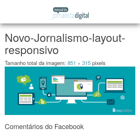
Manual
Pular
do
para
Jornalista
o
Digital
conteúdo
Novo-Jornalismo-layout-
responsivo
Tamanho total da imagem:
851
×
315
pixels
Comentários do Facebook