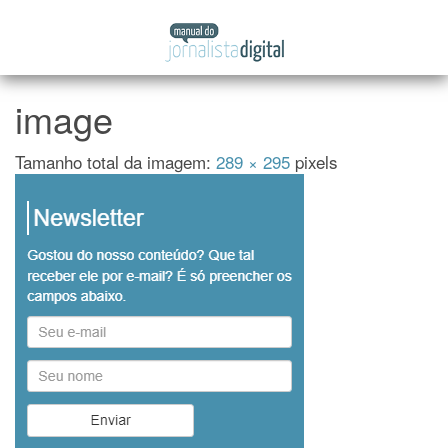
Manual
Pular
do
para
Jornalista
o
Digital
conteúdo
image
Tamanho total da imagem:
289
×
295
pixels