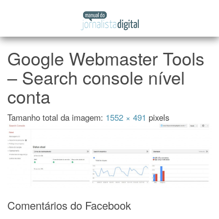
Manual
Pular
do
para
Jornalista
o
Digital
conteúdo
Google Webmaster Tools
– Search console nível
conta
Tamanho total da imagem:
1552
×
491
pixels
Comentários do Facebook