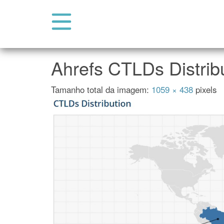
Abrir Menu do Site
Pular para o conteúdo
Ahrefs CTLDs Distrib
Tamanho total da imagem:
1059
×
438
pixels